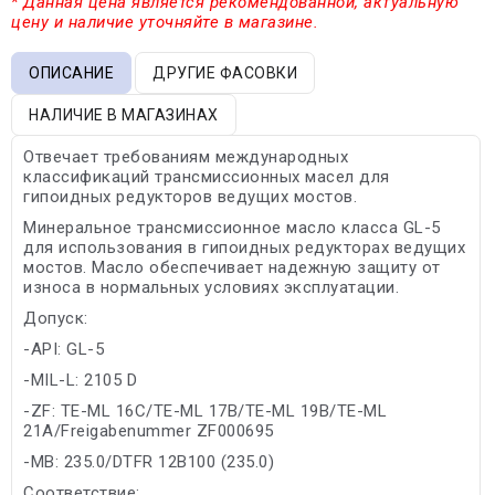
* Данная цена является рекомендованной, актуальную
цену и наличие уточняйте в магазине.
ОПИСАНИЕ
ДРУГИЕ ФАСОВКИ
НАЛИЧИЕ В МАГАЗИНАХ
Отвечает требованиям международных
классификаций трансмиссионных масел для
гипоидных редукторов ведущих мостов.
Минеральное трансмиссионное масло класса GL-5
для использования в гипоидных редукторах ведущих
мостов. Масло обеспечивает надежную защиту от
износа в нормальных условиях эксплуатации.
Допуск:
-API: GL-5
-MIL-L: 2105 D
-ZF: TE-ML 16C/TE-ML 17B/TE-ML 19B/TE-ML
21A/Freigabenummer ZF000695
-MB: 235.0/DTFR 12B100 (235.0)
Соответствие: