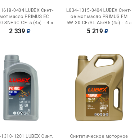
Купить
Купить
-1618-0404 LUBEX Синт-
L034-1315-0404 LUBEX Синт-
 мот.масло PRIMUS EC
ое мот.масло PRIMUS FM
0 SN+RC GF-5 (4л) - 4 л
5W-30 CF/SL A5/B5 (4л) - 4 л
2 339
5 219
Купить
Купить
-1310-1201 LUBEX Синт.
Синтетическое моторное