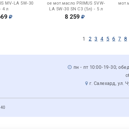
US MV-LA 5W-30
ое мот.масло PRIMUS SVW-
мот.
- 4 л
LA 5W-30 SN C3 (5л) - 5 л
669
8 259
1
2
3
4
5
6
7
8
пн - пт 10:00-19-30; обед
с
г. Салехард, ул. 
040