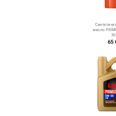
Синтетиче
масло PRIM
30
65 