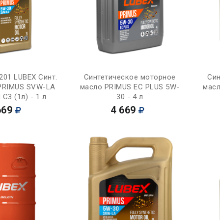
Купить
Купить
201 LUBEX Синт.
Синтетическое моторное
Син
PRIMUS SVW-LA
масло PRIMUS EC PLUS 5W-
масл
C3 (1л) - 1 л
30 - 4 л
669
4 669