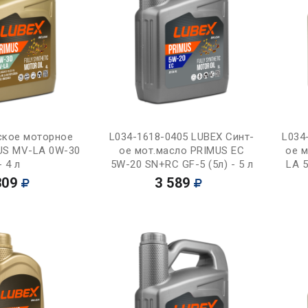
Купить
Купить
ское моторное
L034-1618-0405 LUBEX Синт-
L034
US MV-LA 0W-30
ое мот.масло PRIMUS EC
ое 
- 4 л
5W-20 SN+RC GF-5 (5л) - 5 л
LA 5
309
3 589