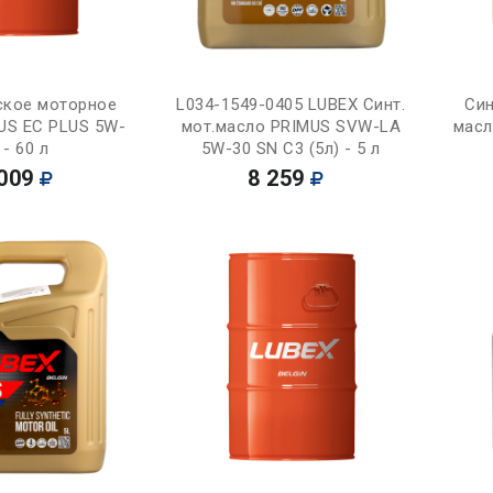
Купить
Купить
ское моторное
L034-1549-0405 LUBEX Синт.
Син
US EC PLUS 5W-
мот.масло PRIMUS SVW-LA
масл
 - 60 л
5W-30 SN C3 (5л) - 5 л
009
8 259