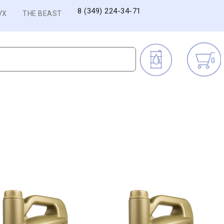
8 (349) 224-34-71
VX
THE BEAST
0