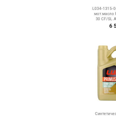
L034-1315-0
мот.масло
30 CF/SL A
6 
Синтетиче