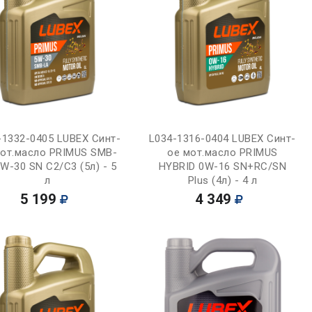
Купить
Купить
-1332-0405 LUBEX Синт-
L034-1316-0404 LUBEX Синт-
мот.масло PRIMUS SMB-
ое мот.масло PRIMUS
W-30 SN C2/C3 (5л) - 5
HYBRID 0W-16 SN+RC/SN
л
Plus (4л) - 4 л
5 199
4 349