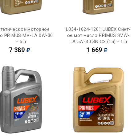
Купить
Купить
тетическое моторное
L034-1624-1201 LUBEX Синт-
о PRIMUS MV-LA 0W-30
ое мот.масло PRIMUS SVW-
- 5 л
LA 5W-30 SN C3 (1л) - 1 л
7 389
1 669