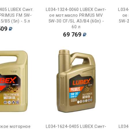
Купить
Купить
405 LUBEX Синт.
L034-1324-0060 LUBEX Синт-
L034
 PRIMUS FM 5W-
ое мот.масло PRIMUS MV
ое
5/B5 (5л) - 5 л
5W-30 CF/SL A3/B4 (60л) -
5W-2
60 л
509
69 769
Купить
Купить
ское моторное
L034-1624-0405 LUBEX Синт-
L034