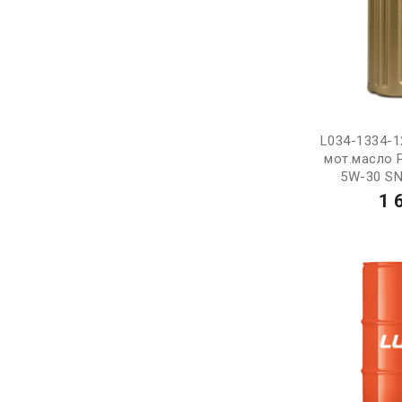
L034-1334-1
мот.масло 
5W-30 SN 
1 