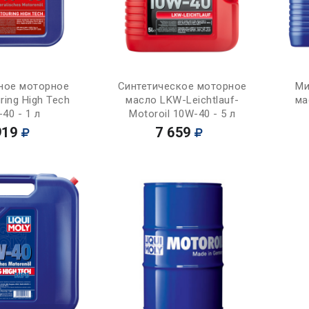
Купить
Купить
ное моторное
Синтетическое моторное
Ми
ring High Tech
масло LKW-Leichtlauf-
ма
40 - 1 л
Motoroil 10W-40 - 5 л
919
7 659