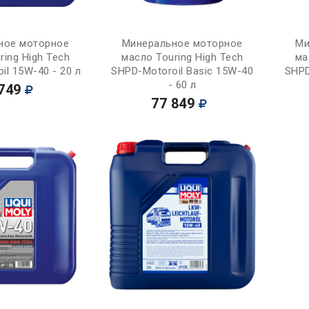
Купить
Купить
ное моторное
Минеральное моторное
Ми
ring High Tech
масло Touring High Tech
ма
il 15W-40 - 20 л
SHPD-Motoroil Basic 15W-40
SHPD
- 60 л
749
77 849