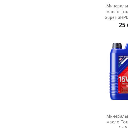
Минераль
масло Tou
Super SHPD
25 
Минераль
масло Tou
15W-