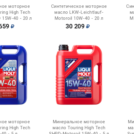
Купить
Купить
ное моторное
Синтетическое моторное
Син
ring High Tech
масло LKW-Leichtlauf-
м
 15W-40 - 20 л
Motoroil 10W-40 - 20 л
M
659
30 209
Купить
Купить
ное моторное
Минеральное моторное
Ми
ring High Tech
масло Touring High Tech
ма
40 - 5 л
SHPD-Motoroil 15W-40 - 5 л
Su