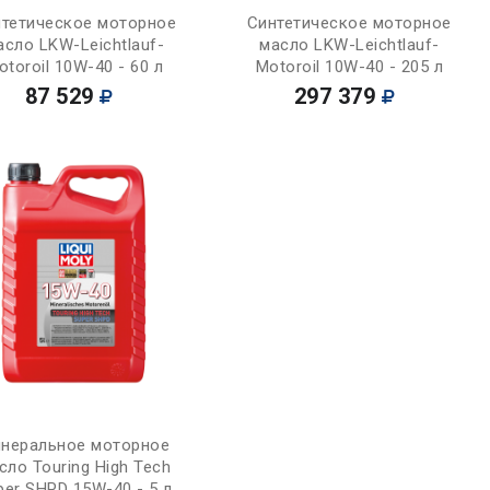
Купить
Купить
тетическое моторное
Синтетическое моторное
асло LKW-Leichtlauf-
масло LKW-Leichtlauf-
otoroil 10W-40 - 60 л
Motoroil 10W-40 - 205 л
87 529
297 379
Купить
неральное моторное
сло Touring High Tech
per SHPD 15W-40 - 5 л