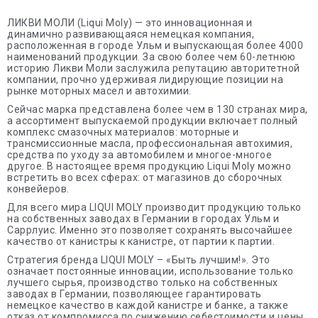
ЛИКВИ МОЛИ (Liqui Moly) — это инновационная и
динамично развивающаяся немецкая компания,
расположенная в городе Ульм и выпускающая более 4000
наименований продукции. За свою более чем 60-летнюю
историю Ликви Моли заслужила репутацию авторитетной
компании, прочно удерживая лидирующие позиции на
рынке моторных масел и автохимии.
Сейчас марка представлена более чем в 130 странах мира,
а ассортимент выпускаемой продукции включает полный
комплекс смазочных материалов: моторные и
трансмиссионные масла, профессиональная автохимия,
средства по уходу за автомобилем и многое-многое
другое. В настоящее время продукцию Liqui Moly можно
встретить во всех сферах: от магазинов до сборочных
конвейеров.
Для всего мира LIQUI MOLY производит продукцию только
на собственных заводах в Германии в городах Ульм и
Саррлуис. Именно это позволяет сохранять высочайшее
качество от канистры к канистре, от партии к партии.
Стратегия бренда LIQUI MOLY – «Быть лучшим!». Это
означает постоянные инновации, использование только
лучшего сырья, производство только на собственных
заводах в Германии, позволяющее гарантировать
немецкое качество в каждой канистре и банке, а также
отказ от компромисса по снижению себестоимости и цены