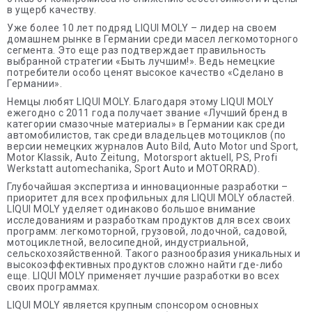
в ущерб качеству.
Уже более 10 лет подряд LIQUI MOLY – лидер на своем
домашнем рынке в Германии среди масел легкомоторного
сегмента. Это еще раз подтверждает правильность
выбранной стратегии «Быть лучшим!». Ведь немецкие
потребители особо ценят высокое качество «Сделано в
Германии».
Немцы любят LIQUI MOLY. Благодаря этому LIQUI MOLY
ежегодно с 2011 года получает звание «Лучший бренд в
категории смазочные материалы» в Германии как среди
автомобилистов, так среди владельцев мотоциклов (по
версии немецких журналов Auto Bild, Auto Motor und Sport,
Motor Klassik, Auto Zeitung, Motorsport aktuell, PS, Profi
Werkstatt automechanika, Sport Auto и MOTORRAD).
Глубочайшая экспертиза и инновационные разработки –
приоритет для всех профильных для LIQUI MOLY областей.
LIQUI MOLY уделяет одинаково большое внимание
исследованиям и разработкам продуктов для всех своих
программ: легкомоторной, грузовой, лодочной, садовой,
мотоциклетной, велосипедной, индустриальной,
сельскохозяйственной. Такого разнообразия уникальных и
высокоэффективных продуктов сложно найти где-либо
еще. LIQUI MOLY применяет лучшие разработки во всех
своих программах.
LIQUI MOLY является крупным спонсором основных