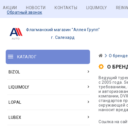
АКЦИИ
НОВОСТИ
КОНТАКТЫ
LIQUIMOLY
REINW
Обратный звонок
Флагманский магазин "Аллея Групп"
г. Салехард
О бренде
КАТАЛОГ
О БРЕН
BIZOL
Ведущий туре
с 2005 года. 
требованиям,
LIQUIMOLY
и авторизованн
компании, DV
стандартов пр
LOPAL
окружающей с
наносит вред
LUBEX
Ссылка на сайт