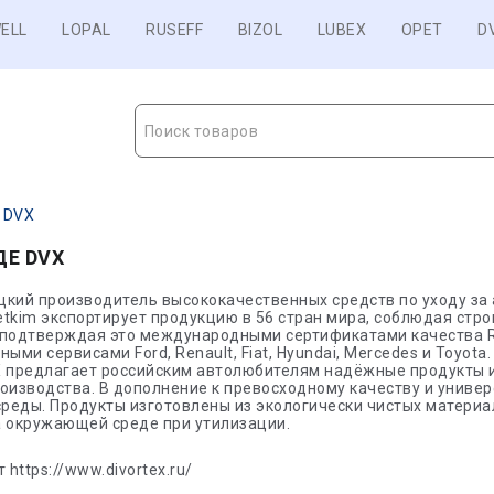
ELL
LOPAL
RUSEFF
BIZOL
LUBEX
OPET
D
Поиск товаров
 DVX
ДЕ DVX
цкий производитель высококачественных средств по уходу за
Setkim экспортирует продукцию в 56 стран мира, соблюдая стр
 подтверждая это международными сертификатами качества Ro
ыми сервисами Ford, Renault, Fiat, Hyundai, Mercedes и Toyota
X предлагает российским автолюбителям надёжные продукты и
оизводства. В дополнение к превосходному качеству и униве
реды. Продукты изготовлены из экологически чистых материа
а окружающей среде при утилизации.
 https://www.divortex.ru/