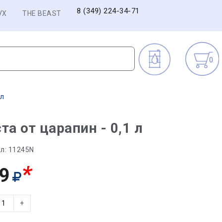
8 (349) 224-34-71
VX
THE BEAST
0
 л
та от царапин - 0,1 л
л:
11245N
*
9
+