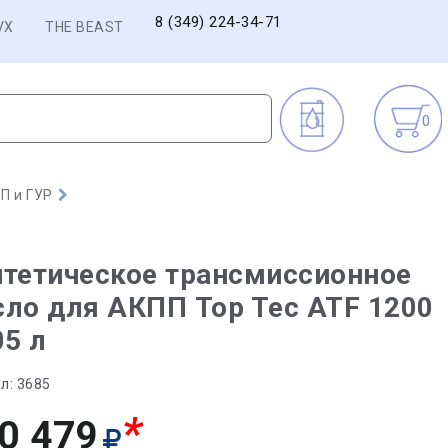
8 (349) 224-34-71
VX
THE BEAST
0
П и ГУР
тетическое трансмиссионное
ло для АКПП Top Tec ATF 1200
05 л
л:
3685
*
0 479