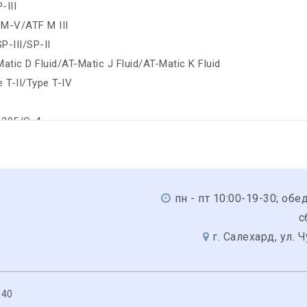
-III
 M-V/ATF M III
SP-III/SP-II
atic D Fluid/AT-Matic J Fluid/AT-Matic K Fluid
 T-II/Type T-IV
S 295/C-4
пн - пт 10:00-19-30; обед
с
г. Салехард, ул. 
040