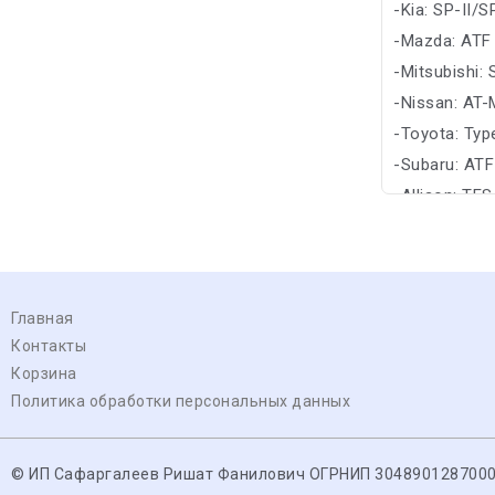
-Kia: SP-II/SP
-Mazda: ATF
-Mitsubishi: 
-Nissan: AT-M
-Toyota: Type
-Subaru: ATF
-Allison: TE
Главная
Контакты
Корзина
Политика обработки персональных данных
© ИП Сафаргалеев Ришат Фанилович ОГРНИП 304890128700