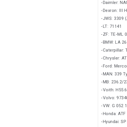
-Daimler: NA
-Dexron: III 
-JWS: 3309 (
-LT: 71141
-ZF: TE-ML 
-BMW: LA 26
-Caterpillar:
-Chrysler: A
-Ford: Merco
-MAN: 339 T
-MB: 236.2/2
-Voith: H55.
-Volvo: 973
-VW: G 052 
-Honda: ATF
-Hyundai: SP 