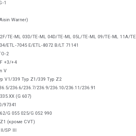
G-1
H
Aisin Warner)
02F/TE-ML 03D/TE-ML 04D/TE-ML 05L/TE-ML 09/TE-ML 11A/T
34/ETL-7045 E/ETL-8072 B/LT 71141
 TO-2
TF +3/+4
n V
yp V1/339 Typ Z1/339 Typ Z2
36.5/236.6/236.7/236.9/236.10/236.11/236.91
6335.XX (G 607)
40/97341
162/G 055 025/G 052 990
 Z1 (кроме CVT)
II/SP III