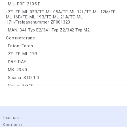
-MIL-PRF: 2105 E
-ZF: TE-ML 02B/TE-ML 05A/TE-ML 12L/TE-ML 12M/TE-
ML 16B/TE-ML 19B/TE-ML 21A/TE-ML
17H/Freigabenummer ZF001323
-MAN: 341 Typ E2/341 Typ Z2/342 Typ M2
Соответствие:
-Eaton: Eaton
-ZF: TE-ML 17B
-DAF: DAF
-MB: 235.0
-Scania: STO 1:0
-Volvo: 97310
Главная
Контакты