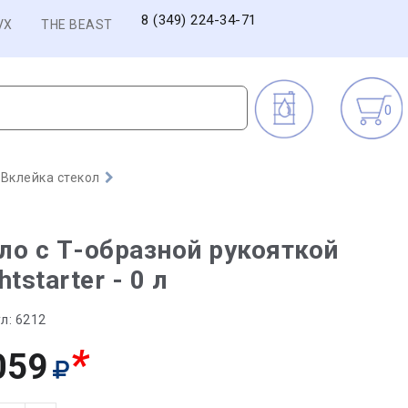
8 (349) 224-34-71
VX
THE BEAST
0
Вклейка стекол
о с Т-образной рукояткой
htstarter - 0 л
л:
6212
*
059