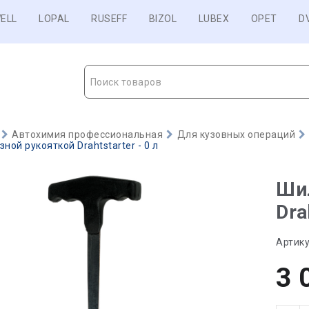
ELL
LOPAL
RUSEFF
BIZOL
LUBEX
OPET
D
Поиск товаров
Автохимия профессиональная
Для кузовных операций
ной рукояткой Drahtstarter - 0 л
Шил
Dra
Артику
3 