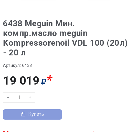
6438 Meguin Мин.
компр.масло meguin
Kompressorenoil VDL 100 (20л)
- 20 л
Артикул:
6438
*
19 019
−
+
Купить