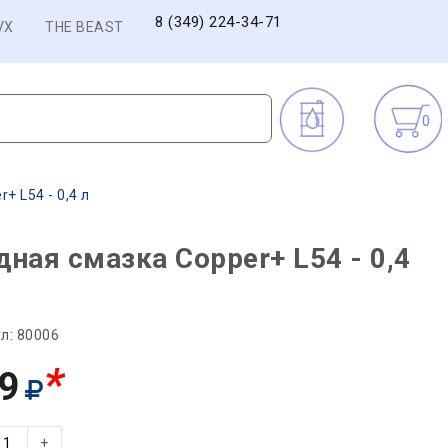
8 (349) 224-34-71
VX
THE BEAST
0
+ L54 - 0,4 л
ная смазка Copper+ L54 - 0,4
л:
80006
*
9
+