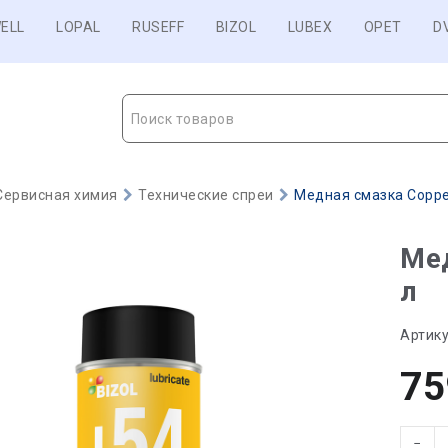
ELL
LOPAL
RUSEFF
BIZOL
LUBEX
OPET
D
Поиск товаров
Сервисная химия
Технические спреи
Медная смазка Copper
Мед
л
Артику
75
−