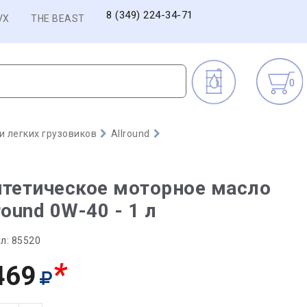
8 (349) 224-34-71
VX
THE BEAST
0
 легких грузовиков
Allround
тетическое моторное масло
round 0W-40 - 1 л
л:
85520
*
469