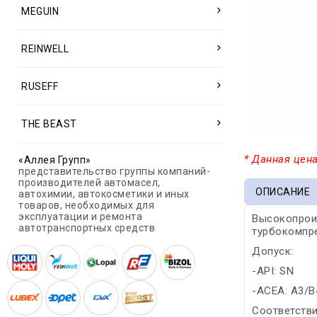
MEGUIN
REINWELL
RUSEFF
THE BEAST
* Данная цена
«Аллея Групп»
представительство группы компаний-
производителей автомасел,
ОПИСАНИЕ
автохимии, автокосметики и иных
товаров, необходимых для
эксплуатации и ремонта
Высокопроиз
автотранспортных средств
турбокомпре
Допуск:
-API: SN
-ACEA: A3/B
Соответстви