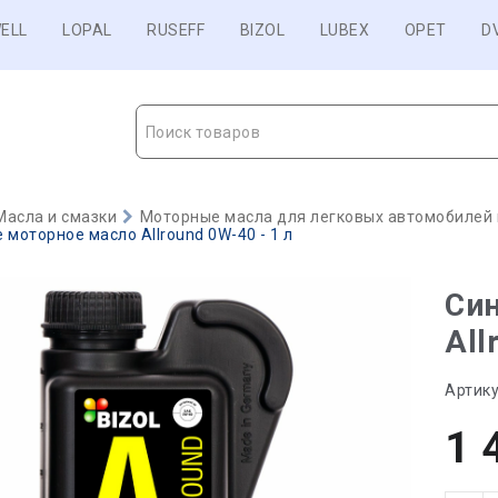
ELL
LOPAL
RUSEFF
BIZOL
LUBEX
OPET
D
Поиск товаров
Масла и смазки
Моторные масла для легковых автомобилей и
 моторное масло Allround 0W-40 - 1 л
Син
All
Артику
1 