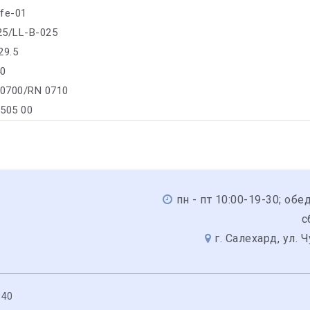
ife-01
25/LL-B-025
29.5
40
 0700/RN 0710
/505 00
пн - пт 10:00-19-30; обед
с
г. Салехард, ул. 
040