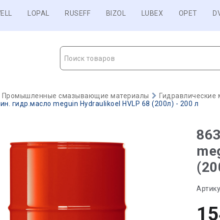
ELL
LOPAL
RUSEFF
BIZOL
LUBEX
OPET
D
Поиск товаров
Промышленные смазывающие материалы
Гидравлические 
н. гидр.масло meguin Hydraulikoel HVLP 68 (200л) - 200 л
863
meg
(20
Артику
15