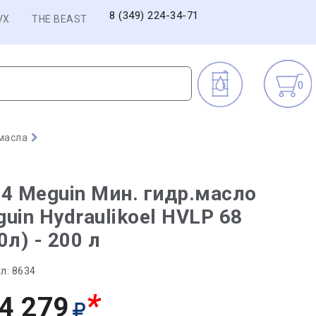
8 (349) 224-34-71
VX
THE BEAST
0
масла
4 Meguin Мин. гидр.масло
uin Hydraulikoel HVLP 68
0л) - 200 л
л:
8634
*
4 279