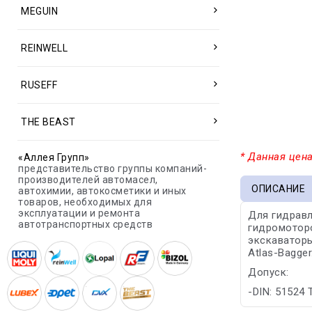
MEGUIN
REINWELL
RUSEFF
THE BEAST
* Данная цена
«Аллея Групп»
представительство группы компаний-
производителей автомасел,
ОПИСАНИЕ
автохимии, автокосметики и иных
товаров, необходимых для
эксплуатации и ремонта
Для гидравл
автотранспортных средств
гидромоторо
экскаваторы
Atlas-Bagger
Допуск:
-DIN: 51524 