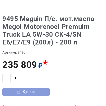
9495 Meguin П/с. мот.масло
Megol Motorenoel Premuim
Truck LA 5W-30 CK-4/SN
E6/E7/E9 (200л) - 200 л
Артикул:
9495
*
235 809
−
+
Купить