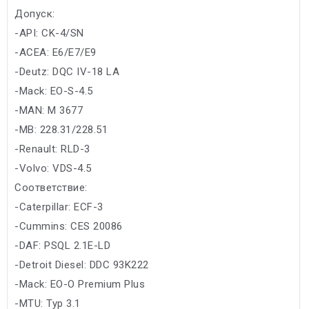
Допуск:
-API: CK-4/SN
-ACEA: E6/E7/E9
-Deutz: DQC IV-18 LA
-Mack: EO-S-4.5
-MAN: M 3677
-MB: 228.31/228.51
-Renault: RLD-3
-Volvo: VDS-4.5
Соответствие:
-Caterpillar: ECF-3
-Cummins: CES 20086
-DAF: PSQL 2.1E-LD
-Detroit Diesel: DDC 93K222
-Mack: EO-O Premium Plus
-MTU: Typ 3.1