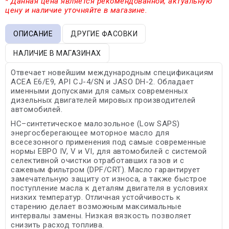
* Данная цена является рекомендованной, актуальную
цену и наличие уточняйте в магазине.
ОПИСАНИЕ
ДРУГИЕ ФАСОВКИ
НАЛИЧИЕ В МАГАЗИНАХ
Отвечает новейшим международным спецификациям
ACEA E6/E9, API CJ-4/SN и JASO DH-2. Обладает
именными допусками для самых современных
дизельных двигателей мировых производителей
автомобилей.
HC–синтетическое малозольное (Low SAPS)
энергосберегающее моторное масло для
всесезонного применения под самые современные
нормы ЕВРО IV, V и VI, для автомобилей с системой
селективной очистки отработавших газов и с
сажевым фильтром (DPF/CRT). Масло гарантирует
замечательную защиту от износа, а также быстрое
поступление масла к деталям двигателя в условиях
низких температур. Отличная устойчивость к
старению делает возможным максимальные
интервалы замены. Низкая вязкость позволяет
снизить расход топлива.