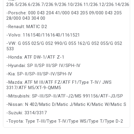
236.5/236.6/236.7/236.9/236.10/236.11/236.12/236.14/236.1
-Porsche: 000 043 204 41/000 043 205 09/000 043 205
28/000 043 304 00
-Renault: MATIC D2
-Volvo: 1161540/1161640/1161521
-VW: G 055 025/G 052 990/G 055 162/G 052 055/G 052
533
-Honda: ATF DW-1/ATF Z-1
-Hyundai: SP II/SP III/SP IV/SPH-IV
-Kia: SP-II/SP-III/SP-IV/SPH-IV
-Mazda: ATF M III/ATF FZ/ATF F1/Type T-IV/ JWS
3317/ATF M5/XT-9-QMM5
-Mitsubishi: SP-III/SP-II/ATF-J2/MS 991156/ATF-J3/SP
-Nissan: N 402/Matic D/Matic J/Matic K/Matic W/Matic S
-Suzuki: 3314/3317
-Toyota: Type T-III/Type T-IV/Type WS/Type T/Type D-2
-Subaru: K 0140 Y 0700