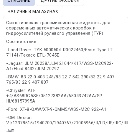
ОПИСАНИЕ
ДРУГИЕ ФАСОВКИ
НАЛИЧИЕ В МАГАЗИНАХ
Синтетическая трансмиссионная жидкость для
современных автоматических коробок и
гидроусилителей рулевого управления (ГУР)
Соответствие:
-Land Rover: TYK 500050/LR0022460/Esso Type LT
71141/Texaco ETL-7045E
-Jaguar: JLM 20238/JLM 21044/K17/WSS-M2C922-
A1/Fluid 8432/JLM 20292
-BMW: 83 22 0 403 248/83 22 7 542 290/83 22 9 407
765/83 22 9 407 807
-Chrysler: ATF
+4/AS68RCASF/05127382AA/68043742AA/SP-
III/68157995A
-Ford: XT-8-QAW/XT-9-QMM5/WSS-M2C 922-A1
-GM: Dexron
VI/12378515/1940700/1940767/21005966/II/IID/IIE/IIIG/IIIH
-MB: