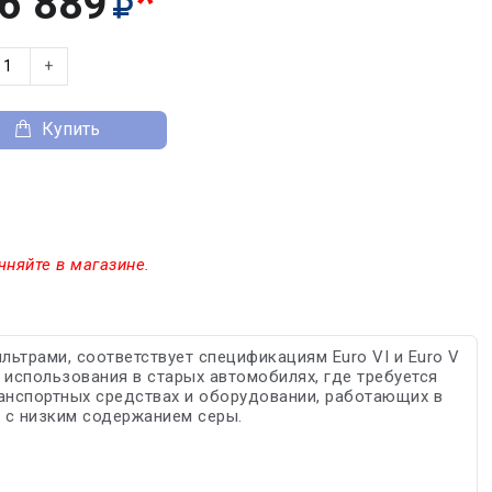
*
6 889
+
Купить
чняйте в магазине.
ьтрами, соответствует спецификациям Euro VI и Euro V
 использования в старых автомобилях, где требуется
анспортных средствах и оборудовании, работающих в
 с низким содержанием серы.