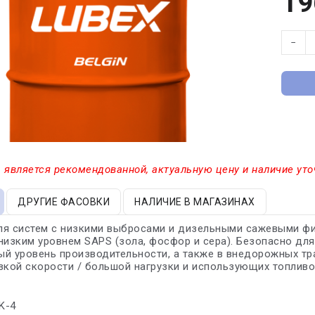
19
−
 является рекомендованной, актуальную цену и наличие уто
ДРУГИЕ ФАСОВКИ
НАЛИЧИЕ В МАГАЗИНАХ
я систем с низкими выбросами и дизельными сажевыми фил
низким уровнем SAPS (зола, фосфор и сера). Безопасно для
й уровень производительности, а также в внедорожных тр
зкой скорости / большой нагрузки и использующих топливо
K-4