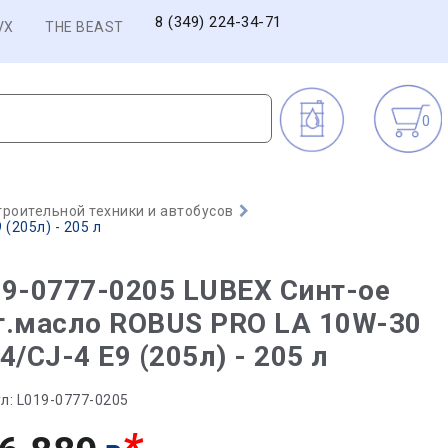
8 (349) 224-34-71
VX
THE BEAST
0
троительной техники и автобусов
(205л) - 205 л
9-0777-0205 LUBEX Синт-ое
т.масло ROBUS PRO LA 10W-30
4/CJ-4 E9 (205л) - 205 л
л:
L019-0777-0205