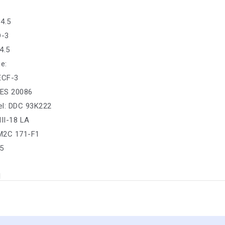
4.5
D-3
4.5
е:
 ECF-3
ES 20086
sel: DDC 93K222
III-18 LA
M2C 171-F1
5
1