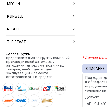
MEGUIN
REINWELL
RUSEFF
THE BEAST
«Аллея Групп»
* Данная цена
представительство группы компаний-
производителей автомасел,
автохимии, автокосметики и иных
ОПИСАНИЕ
товаров, необходимых для
эксплуатации и ремонта
автотранспортных средств
Подходит дл
и обладает 
определенны
условиях ни
Допуск:
-API: CJ-4/C