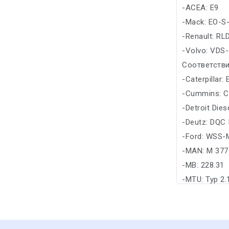
-ACEA: E9
-Mack: EO-S-
-Renault: RL
-Volvo: VDS-
Соответстви
-Caterpillar:
-Cummins: C
-Detroit Die
-Deutz: DQC 
-Ford: WSS-
-MAN: M 377
-MB: 228.31
-MTU: Typ 2.