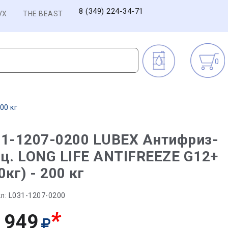
8 (349) 224-34-71
VX
THE BEAST
0
00 кг
1-1207-0200 LUBEX Антифриз-
ц. LONG LIFE ANTIFREEZE G12+
0кг) - 200 кг
л:
L031-1207-0200
*
 949