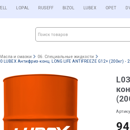
ELL
LOPAL
RUSEFF
BIZOL
LUBEX
OPET
D
Поиск товаров
Масла и смазки
06. Специальные жидкости
0 LUBEX Антифриз-конц. LONG LIFE ANTIFREEZE G12+ (200кг) - 2
L03
кон
(20
Артику
94