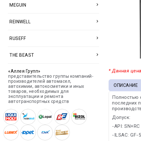
MEGUIN
REINWELL
RUSEFF
THE BEAST
* Данная цена
«Аллея Групп»
представительство группы компаний-
производителей автомасел,
ОПИСАНИЕ
автохимии, автокосметики и иных
товаров, необходимых для
эксплуатации и ремонта
Полностью 
автотранспортных средств
последних п
производств
Допуск:
-API: SN+RC
-ILSAC: GF-