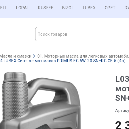
ELL
LOPAL
RUSEFF
BIZOL
LUBEX
OPET
D
Поиск товаров
Масла и смазки
01. Моторные масла для легковых автомобил
4 LUBEX Синт-ое мот.масло PRIMUS EC 5W-20 SN+RC GF-5 (4л) - 
L03
мо
SN+
Артику
2 