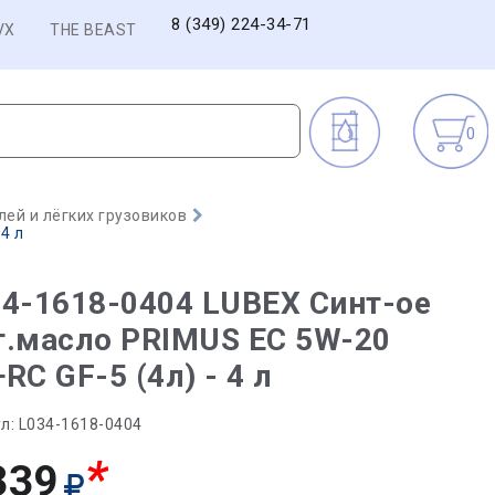
8 (349) 224-34-71
VX
THE BEAST
0
ей и лёгких грузовиков
4 л
4-1618-0404 LUBEX Синт-ое
т.масло PRIMUS EC 5W-20
RC GF-5 (4л) - 4 л
л:
L034-1618-0404
*
339