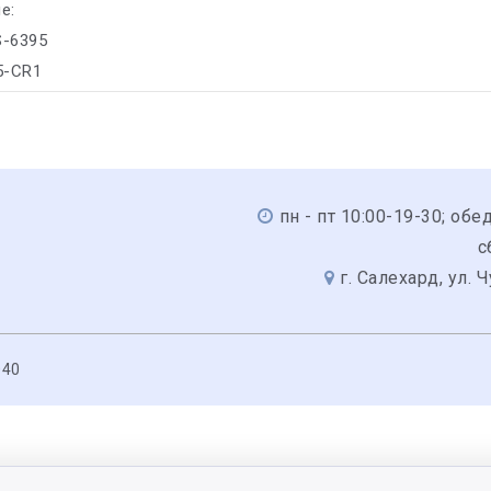
е:
S-6395
35-CR1
пн - пт 10:00-19-30; обед
с
г. Салехард, ул. 
040