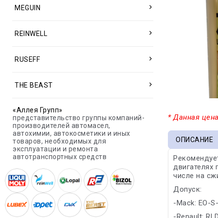
MEGUIN
REINWELL
RUSEFF
THE BEAST
«Аллея Групп»
* Данная цена
представительство группы компаний-
производителей автомасел,
автохимии, автокосметики и иных
ОПИСАНИЕ
товаров, необходимых для
эксплуатации и ремонта
автотранспортных средств
Рекомендует
двигателях 
числе на сж
Допуск:
-Mack: EO-S-
-Renault: RL