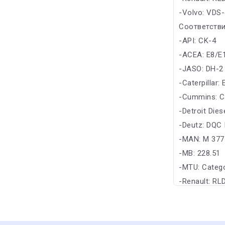
-Volvo: VDS-
Соответстви
-API: CK-4
-ACEA: E8/E
-JASO: DH-2
-Caterpillar:
-Cummins: C
-Detroit Die
-Deutz: DQC 
-MAN: M 377
-MB: 228.51
-MTU: Catego
-Renault: RL