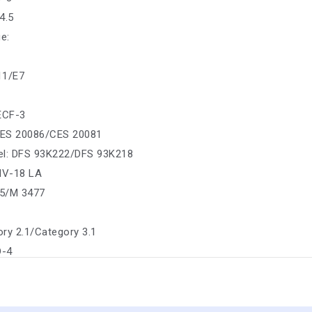
4.5
е:
11/E7
 ECF-3
ES 20086/CES 20081
sel: DFS 93K222/DFS 93K218
IV-18 LA
5/M 3477
ry 2.1/Category 3.1
D-4