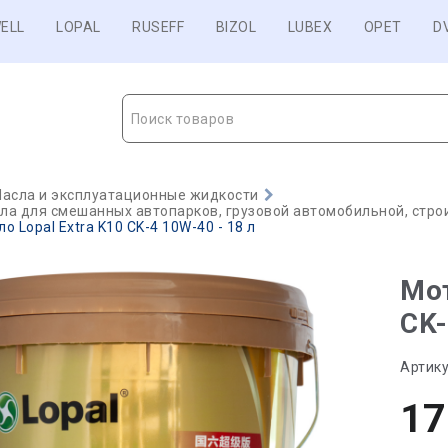
ELL
LOPAL
RUSEFF
BIZOL
LUBEX
OPET
D
Поиск товаров
асла и эксплуатационные жидкости
а для смешанных автопарков, грузовой автомобильной, строи
 Lopal Extra K10 CK-4 10W-40 - 18 л
Мот
CK-
Артику
17