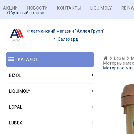
АКЦИИ
НОВОСТИ
КОНТАКТЫ
LIQUIMOLY
REINW
Обратный звонок
Флагманский магазин "Аллея Групп"
г. Салехард
Lopal
М
КАТАЛОГ
Моторные масл
Моторное масло
BIZOL
LIQUIMOLY
LOPAL
LUBEX