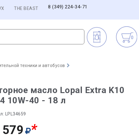
8 (349) 224-34-71
VX
THE BEAST
0
тельной техники и автобусов
орное масло Lopal Extra K10
4 10W-40 - 18 л
л:
LPL34659
*
 579